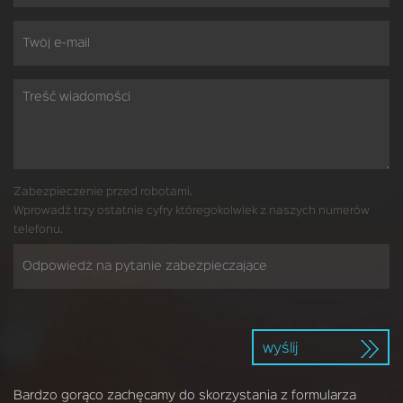
Zabezpieczenie przed robotami.
Wprowadź trzy ostatnie cyfry któregokolwiek z naszych numerów
telefonu.
wyślij
Bardzo gorąco zachęcamy do skorzystania z formularza