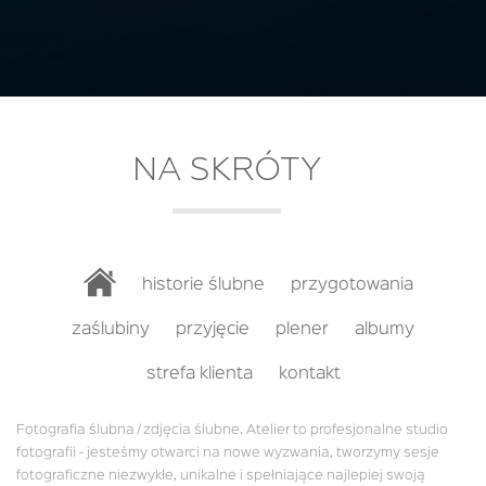
NA SKRÓTY
historie ślubne
przygotowania
zaślubiny
przyjęcie
plener
albumy
strefa klienta
kontakt
Fotografia ślubna / zdjęcia ślubne. Atelier to profesjonalne studio
fotografii - jesteśmy otwarci na nowe wyzwania, tworzymy sesje
fotograficzne niezwykłe, unikalne i spełniające najlepiej swoją