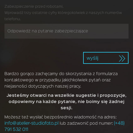
Zabezpieczenie przed robotami.
Wprowadź trzy ostatnie cyfry któregokolwiek z naszych numerów
telefonu.
wyślij
Bardzo gorąco zachęcamy do skorzystania z formularza
kontaktowego w przypadku jakichkolwiek pytań oraz
niejasności dotyczących naszej pracy.
Jesteśmy otwarci na wszelkie sugestie i propozycje,
odpowiemy na każde pytanie, nie boimy się żadnej
sesji.
Możesz też wysłać bezpośrednio wiadomość na adres:
info@atelier-studiofoto.pl
(+48)
lub zadzwonić pod numer:
791 532 011