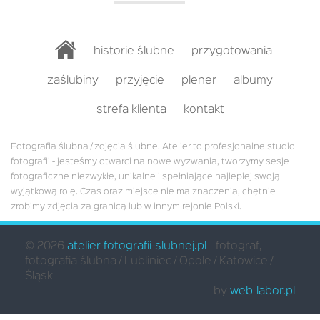
historie ślubne
przygotowania
zaślubiny
przyjęcie
plener
albumy
strefa klienta
kontakt
Fotografia ślubna / zdjęcia ślubne. Atelier to profesjonalne studio
fotografii - jesteśmy otwarci na nowe wyzwania, tworzymy sesje
fotograficzne niezwykłe, unikalne i spełniające najlepiej swoją
wyjątkową rolę. Czas oraz miejsce nie ma znaczenia, chętnie
zrobimy zdjęcia za granicą lub w innym rejonie Polski.
©
2026
atelier-fotografii-slubnej.pl
- fotograf,
fotografia ślubna / Lubliniec / Opole / Katowice /
Śląsk
by
web-labor.pl